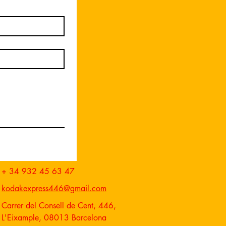
+ 34 932 45 63 47
kodakexpress446@gmail.com
Carrer del Consell de Cent, 446,
L'Eixample, 08013 Barcelona