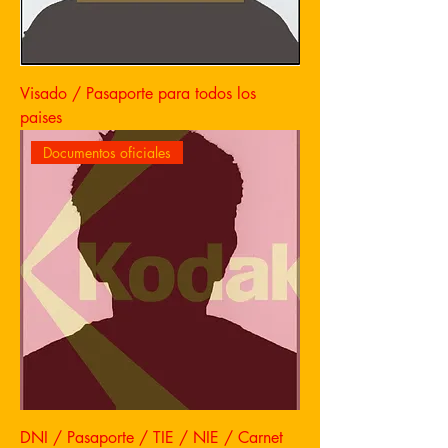
Visado / Pasaporte para todos los
paises
Documentos oficiales
DNI / Pasaporte / TIE / NIE / Carnet