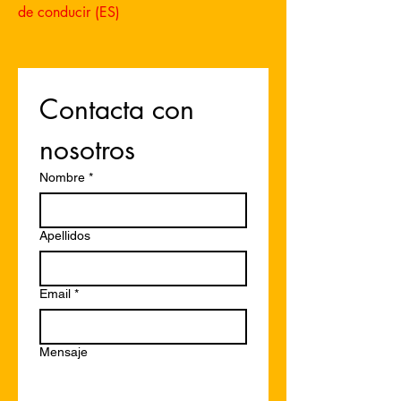
de conducir (ES)
Contacta con 
nosotros
Nombre
*
Apellidos
Email
*
Mensaje